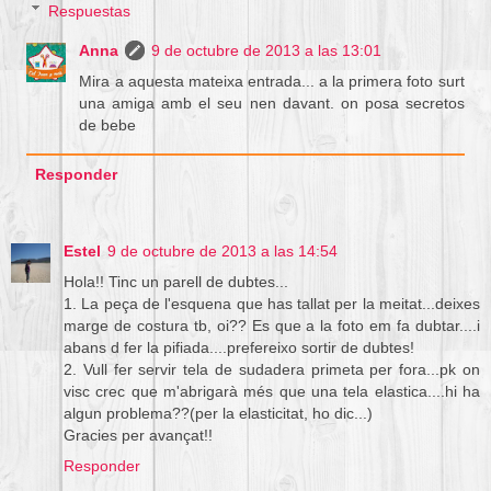
Respuestas
Anna
9 de octubre de 2013 a las 13:01
Mira a aquesta mateixa entrada... a la primera foto surt
una amiga amb el seu nen davant. on posa secretos
de bebe
Responder
Estel
9 de octubre de 2013 a las 14:54
Hola!! Tinc un parell de dubtes...
1. La peça de l'esquena que has tallat per la meitat...deixes
marge de costura tb, oi?? Es que a la foto em fa dubtar....i
abans d fer la pifiada....prefereixo sortir de dubtes!
2. Vull fer servir tela de sudadera primeta per fora...pk on
visc crec que m'abrigarà més que una tela elastica....hi ha
algun problema??(per la elasticitat, ho dic...)
Gracies per avançat!!
Responder