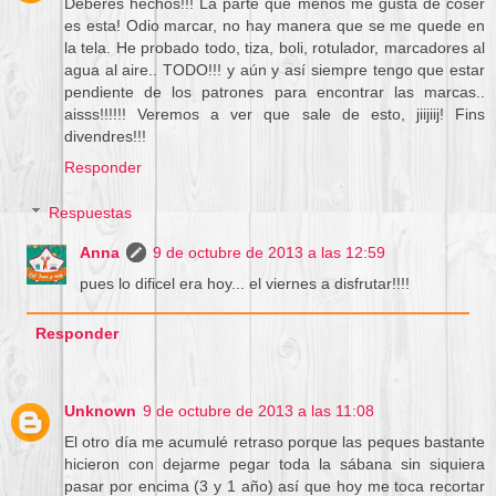
Deberes hechos!!! La parte que menos me gusta de coser
es esta! Odio marcar, no hay manera que se me quede en
la tela. He probado todo, tiza, boli, rotulador, marcadores al
agua al aire.. TODO!!! y aún y así siempre tengo que estar
pendiente de los patrones para encontrar las marcas..
aisss!!!!!! Veremos a ver que sale de esto, jiijiij! Fins
divendres!!!
Responder
Respuestas
Anna
9 de octubre de 2013 a las 12:59
pues lo dificel era hoy... el viernes a disfrutar!!!!
Responder
Unknown
9 de octubre de 2013 a las 11:08
El otro día me acumulé retraso porque las peques bastante
hicieron con dejarme pegar toda la sábana sin siquiera
pasar por encima (3 y 1 año) así que hoy me toca recortar