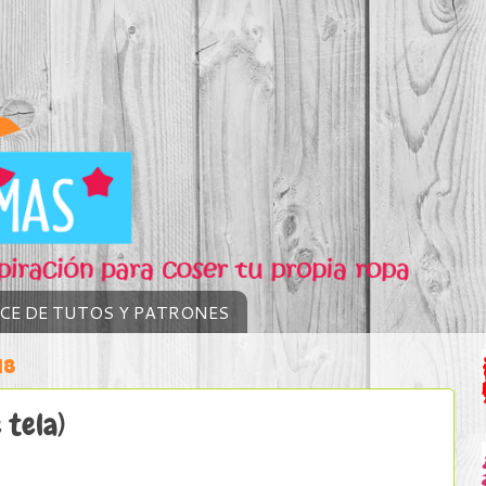
ICE DE TUTOS Y PATRONES
18
 tela)