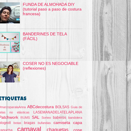
FUNDA DE ALMOHADA DIY
(tutorial paso a paso de costura
francesa)
BANDERINES DE TELA
(FÁCIL)
COSER NO ES NEGOCIABLE
(reflexiones)
ETIQUETAS
ABCdecostura
BOLSAS
#marzoparalaAnna
Guia de
LASEMANADELATELAPLANA
telas no elásticas
Patchwork
SAL
baberos
RUMS
Sorteo
bandolera
camiseta
capa
blogroll
bragas
botas
bufandas
carnaval
chaquetas
cose
capucha