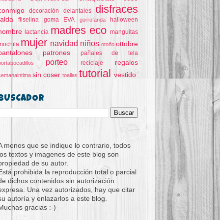
disfraces
conmigo
decoración
delantales
falda
fliselina
goma EVA
halloween
gorrofanda
madres eco
hombre
lactancia
manguitas
mujer
navidad
niños
ottobre
mochila
otoño
pantalones
patrones
pañales de tela
porteo
regalos
reciclaje
portabocadillos
tutorial
sin coser
vestido
semanaintima
toallas
BUSCADOR
A menos que se indique lo contrario, todos
los textos y imagenes de este blog son
propiedad de su autor.
Está prohibida la reproducción total o parcial
de dichos contenidos sin autorización
expresa. Una vez autorizados, hay que citar
su autoría y enlazarlos a este blog.
Muchas gracias :-)