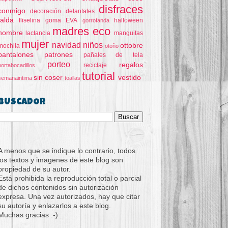
disfraces
conmigo
decoración
delantales
falda
fliselina
goma EVA
halloween
gorrofanda
madres eco
hombre
lactancia
manguitas
mujer
navidad
niños
ottobre
mochila
otoño
pantalones
patrones
pañales de tela
porteo
regalos
reciclaje
portabocadillos
tutorial
sin coser
vestido
semanaintima
toallas
BUSCADOR
A menos que se indique lo contrario, todos
los textos y imagenes de este blog son
propiedad de su autor.
Está prohibida la reproducción total o parcial
de dichos contenidos sin autorización
expresa. Una vez autorizados, hay que citar
su autoría y enlazarlos a este blog.
Muchas gracias :-)