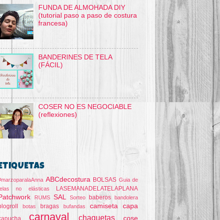
FUNDA DE ALMOHADA DIY
(tutorial paso a paso de costura
francesa)
BANDERINES DE TELA
(FÁCIL)
COSER NO ES NEGOCIABLE
(reflexiones)
ETIQUETAS
ABCdecostura
BOLSAS
#marzoparalaAnna
Guia de
LASEMANADELATELAPLANA
telas no elásticas
Patchwork
SAL
baberos
RUMS
Sorteo
bandolera
camiseta
capa
blogroll
bragas
botas
bufandas
carnaval
chaquetas
cose
capucha