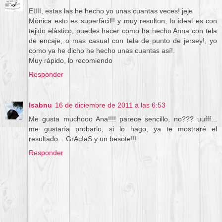
EIIII, estas las he hecho yo unas cuantas veces! jeje
Mònica esto es superfàcil!! y muy resulton, lo ideal es con
tejido elàstico, puedes hacer como ha hecho Anna con tela
de encaje, o mas casual con tela de punto de jersey!, yo
como ya he dicho he hecho unas cuantas así!.
Muy rápido, lo recomiendo
Responder
Isabnu
16 de diciembre de 2011 a las 6:53
Me gusta muchooo Ana!!!! parece sencillo, no??? uufff...
me gustaría probarlo, si lo hago, ya te mostraré el
resultado... GrAcIaS y un besote!!!
Responder