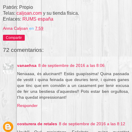
Patrón: Propio
Telas:
caljoan.com
y su tienda física.
Enlaces:
RUMS españa
Anna Caljoan
en
7:59
Compartir
72 comentarios:
vanaehsa
8 de septiembre de 2016 a las 8:06
Nenaaaa, és alucinant!! Estàs guapíssima! Quina passada
de vestit i quina feinada que deuries tenir, i quines ganes
que tinc que em convidin a un casament per tenir excusa
de fer una bestiesa d'aquestes!! Pots estar ben orgullosa,
t'ha quedat impressionant!
Responder
costurera de retales
8 de septiembre de 2016 a las 8:12
Uauh!! Qué projectazo, Felicitats.... quina quantitat