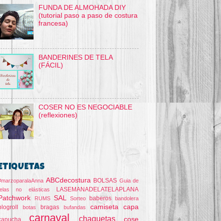
FUNDA DE ALMOHADA DIY
(tutorial paso a paso de costura
francesa)
BANDERINES DE TELA
(FÁCIL)
COSER NO ES NEGOCIABLE
(reflexiones)
ETIQUETAS
ABCdecostura
BOLSAS
#marzoparalaAnna
Guia de
LASEMANADELATELAPLANA
telas no elásticas
Patchwork
SAL
baberos
RUMS
Sorteo
bandolera
camiseta
capa
blogroll
bragas
botas
bufandas
carnaval
chaquetas
cose
capucha