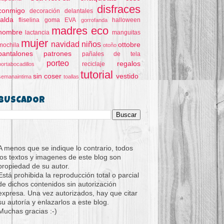
disfraces
conmigo
decoración
delantales
falda
fliselina
goma EVA
halloween
gorrofanda
madres eco
hombre
lactancia
manguitas
mujer
navidad
niños
ottobre
mochila
otoño
pantalones
patrones
pañales de tela
porteo
regalos
reciclaje
portabocadillos
tutorial
sin coser
vestido
semanaintima
toallas
BUSCADOR
A menos que se indique lo contrario, todos
los textos y imagenes de este blog son
propiedad de su autor.
Está prohibida la reproducción total o parcial
de dichos contenidos sin autorización
expresa. Una vez autorizados, hay que citar
su autoría y enlazarlos a este blog.
Muchas gracias :-)