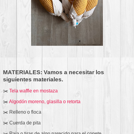
MATERIALES: Vamos a necesitar los
siguientes materiales.
✂️
Tela waffle en mostaza
✂️
Algodón moreno, glasilla o retorta
✂️ Relleno o floca
✂️ Cuerda de pita
✂️ Paja o tiras de algo parecido para el copete.